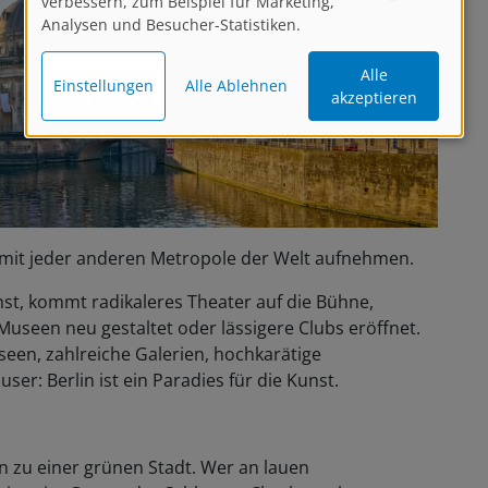
verbessern, zum Beispiel für Marketing,
Analysen und Besucher-Statistiken.
Alle
Einstellungen
Alle Ablehnen
akzeptieren
n mit jeder anderen Metropole der Welt aufnehmen.
st, kommt radikaleres Theater auf die Bühne,
seen neu gestaltet oder lässigere Clubs eröffnet.
useen, zahlreiche Galerien, hochkarätige
r: Berlin ist ein Paradies für die Kunst.
n zu einer grünen Stadt. Wer an lauen