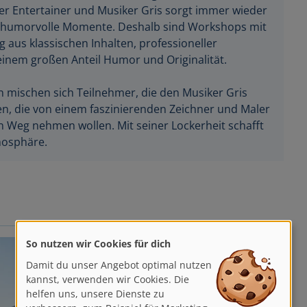
er Entertainer und Musiker Gris sorgt immer wieder
nd humorvolle Momente. Deshalb sind Workshops mit
 aus klassischen Inhalten, professioneller
inem großen Anteil Humor und Originalität.
 mischen sich Teilnehmer, die den Musiker Gris
n, die von einem faszinierenden Zeichner und Maler
n Weg nehmen wollen. Mit seiner Lockerheit schafft
mosphäre.
So nutzen wir Cookies für dich
Damit du unser Angebot optimal nutzen
kannst, verwenden wir Cookies. Die
helfen uns, unsere Dienste zu