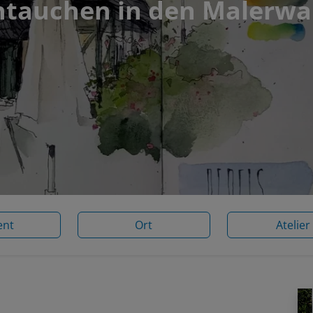
ntauchen in den Malerw
ent
Ort
Atelier