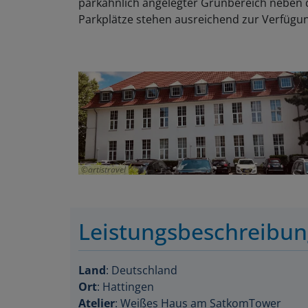
parkähnlich angelegter Grünbereich neben 
Parkplätze stehen ausreichend zur Verfügu
artistravel
Leistungsbeschreibu
Land
: Deutschland
Ort
: Hattingen
Atelier
: Weißes Haus am SatkomTower