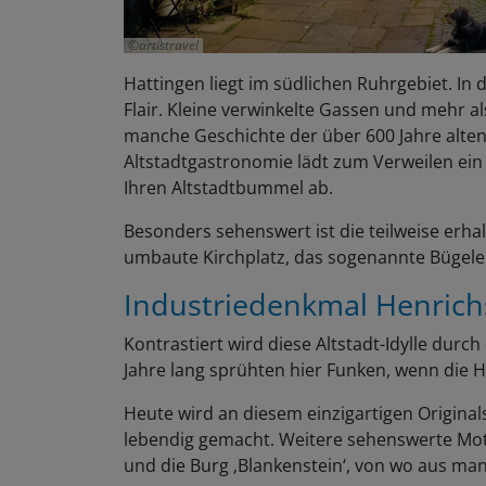
artistravel
Hattingen liegt im südlichen Ruhrgebiet. In
Flair. Kleine verwinkelte Gassen und mehr a
manche Geschichte der über 600 Jahre alten
Altstadtgastronomie lädt zum Verweilen ein 
Ihren Altstadtbummel ab.
Besonders sehenswert ist die teilweise erha
umbaute Kirchplatz, das sogenannte Bügelei
Industriedenkmal Henrich
Kontrastiert wird diese Altstadt-Idylle durc
Jahre lang sprühten hier Funken, wenn die H
Heute wird an diesem einzigartigen Original
lebendig gemacht. Weitere sehenswerte Mot
und die Burg ‚Blankenstein‘, von wo aus man