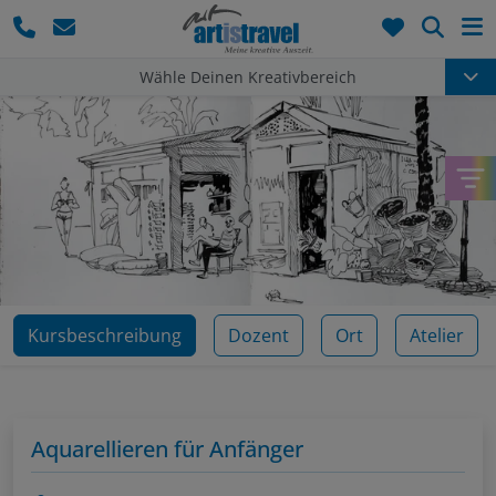
Such
Wähle Deinen Kreativbereich
Kursbeschreibung
Dozent
Ort
Atelier
Aquarellieren für Anfänger