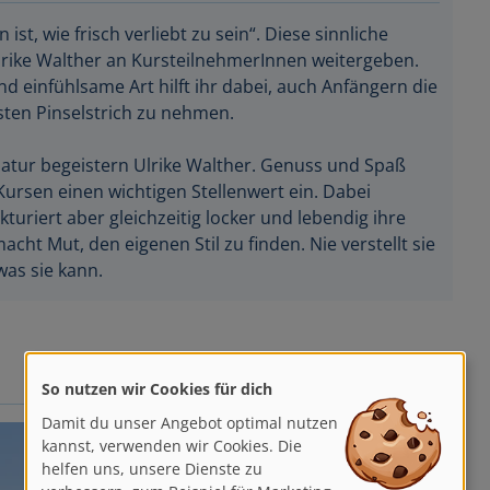
 ist, wie frisch verliebt zu sein“. Diese sinnliche
lrike Walther an KursteilnehmerInnen weitergeben.
 einfühlsame Art hilft ihr dabei, auch Anfängern die
sten Pinselstrich zu nehmen.
Natur begeistern Ulrike Walther. Genuss und Spaß
ursen einen wichtigen Stellenwert ein. Dabei
ukturiert aber gleichzeitig locker und lebendig ihre
cht Mut, den eigenen Stil zu finden. Nie verstellt sie
was sie kann.
So nutzen wir Cookies für dich
Damit du unser Angebot optimal nutzen
kannst, verwenden wir Cookies. Die
helfen uns, unsere Dienste zu