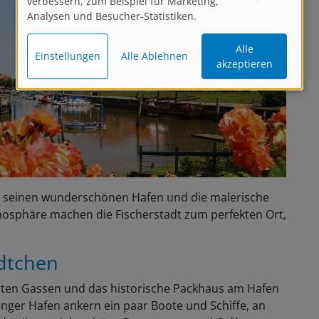
verbessern, zum Beispiel für Marketing,
Analysen und Besucher-Statistiken.
Alle
Einstellungen
Alle Ablehnen
akzeptieren
ür seinen wunderschönen Hafen und die malerische
tmosphäre machen die Fischerstadt zum perfekten Ort,
dtchen
mten Gassen und das historische Packhaus am Hafen
ninger Hafen ankern ein paar Boote und Schiffe, an