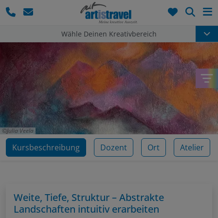
Such
Wähle Deinen Kreativbereich
Julia Veela
Kursbeschreibung
Dozent
Ort
Atelier
Weite, Tiefe, Struktur – Abstrakte
Landschaften intuitiv erarbeiten