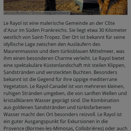
Gerd Ruhland / Bearbeitung: artistravel
Le Rayol ist eine malerische Gemeinde an der Côte
d'Azur im Süden Frankreichs. Sie liegt etwa 30 Kilometer
westlich von Saint-Tropez. Der Ort ist bekannt für seine
idyllische Lage zwischen den Ausläufern des
Maurenmassivs und dem türkisblauen Mittelmeer, was
ihm einen besonderen Charme verleiht. Le Rayol bietet
eine spektakuläre Küstenlandschaft mit steilen Klippen,
Sandstränden und versteckten Buchten. Besonders
bekannt ist die Gegend für ihre üppige mediterrane
Vegetation. Le Rayol-Canadel ist von mehreren kleinen,
ruhigen Stränden umgeben, die von sanften Wellen und
kristallklarem Wasser geprägt sind. Die Kombination
aus goldenen Sandstränden und türkisfarbenem
Wasser macht den Ort besonders reizvoll. Le Rayol ist
ein guter Ausgangspunkt für Exkursionen in die
Provence (Bormes-les-Mimosas, Collobrières) oder auch