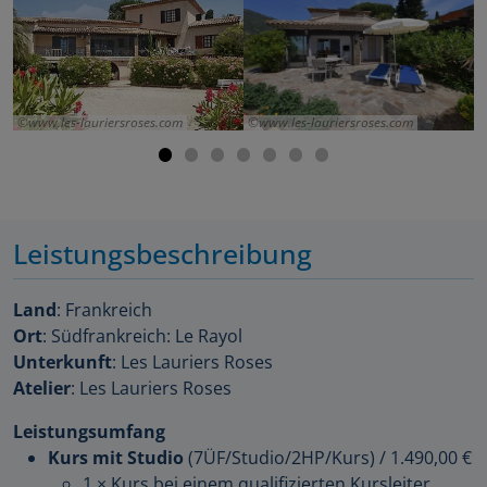
www.les-lauriersroses.com
www.les-lauriersroses.com
Leistungsbeschreibung
Land
: Frankreich
Ort
: Südfrankreich: Le Rayol
Unterkunft
: Les Lauriers Roses
Atelier
: Les Lauriers Roses
Leistungsumfang
Kurs mit Studio
(7ÜF/Studio/2HP/Kurs)
/
1.490,00 €
1 × Kurs bei einem qualifizierten Kursleiter