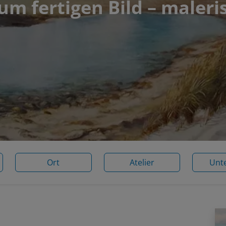
m fertigen Bild – maler
Ort
Atelier
Unt