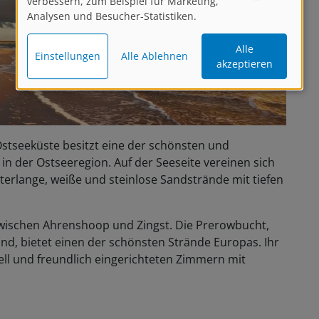
verbessern, zum Beispiel für Marketing,
Analysen und Besucher-Statistiken.
Alle
Einstellungen
Alle Ablehnen
akzeptieren
Ostseeküste besitzt eine der schönsten und
n der Ostseeregion. Auf der Seeseite vereinen sich
erlange, weiße und steinlose Sandstrände mit tiefen
wischen Ahrenshoop und Zingst. Die Prerowbucht,
d, bietet einen der schönsten Strände Europas. Ihr
hell und freundlich eingerichteten Zimmern mit