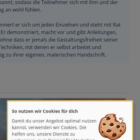
spannt, sodass die Teilnehmer sich mit ihm und der
 an wohl fühlen.
mmert er sich um jeden Einzelnen und steht mit Rat
. Er demonstriert, macht vor und gibt Anleitungen,
, ohne dass er jemals die Gestaltungsfreiheit seiner
e Techniken, mit denen er selbst arbeitet und
g zu ihrer eigenen, malerischen Handschrift.
So nutzen wir Cookies für dich
Damit du unser Angebot optimal nutzen
kannst, verwenden wir Cookies. Die
helfen uns, unsere Dienste zu