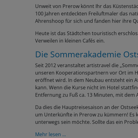
Unweit von Prerow könnt Ihr das Küstenst
100 Jahren entdeckten Freiluftmaler das natü
Ahrenshoop für sich und fanden hier ihre Que
Heute ist das Städtchen touristisch ersch
Verweilen in kleinen Cafés ein.
Die Sommerakademie Ost
Seit 2012 veranstaltet artistravel die „So
unseren Kooperationspartnern vor Ort im Ho
eröffnet wird. In dem Neubau entsteht ein A
kann. Wenn die Kurse nicht im Hotel stattfi
Entfernung zu Fuß ca. 13 Minuten, mit dem 
Da dies die Hauptreisesaison an der Ostseek
um Unterkünfte in Prerow zu kümmern! Es k
unterwegs sein möchte. Sollte das ein Problem
Mehr lesen ...