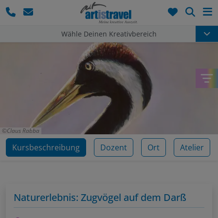
Such
Wähle Deinen Kreativbereich
Claus Rabba
Kursbeschreibung
Dozent
Ort
Atelier
Naturerlebnis: Zugvögel auf dem Darß