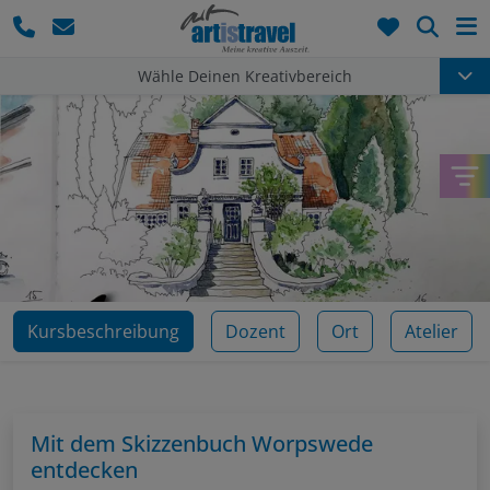
Such
Wähle Deinen Kreativbereich
Kursbeschreibung
Dozent
Ort
Atelier
Mit dem Skizzenbuch Worpswede
entdecken