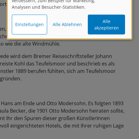
verbessern, zum Beispiel für Marketing,
sort geworden.
Analysen und Besucher-Statistiken.
Alle
Einstellungen
Alle Ablehnen
akzeptieren
ben, und wer aufmerksam sucht und beobachtet,
ischen“ Worpswede: reetgedeckte Bauernhäuser
o wie die alte Windmühle.
ede wird dem Bremer Reiseschriftsteller Johann
reiste Kohl das Teufelsmoor und beschrieb es als
Künstler 1889 berufen fühlten, sich am Teufelsmoor
 gründen.
, Hans am Ende und Otto Modersohn. Es folgten 1893
aula Becker, die 1901 Otto Modersohn heiraten sollte,
t Ihr den Spuren dieser großen KünstlerInnen
evoll eingerichteten Hotels, die mit Ihrer ruhigen Lage