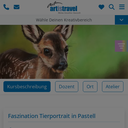
Such
Wähle Deinen Kreativbereich
Kursbeschreibung
Dozent
Ort
Atelier
Faszination Tierportrait in Pastell