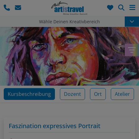
Such
Wähle Deinen Kreativbereich
Kursbeschreibung
Dozent
Ort
Atelier
Faszination expressives Portrait