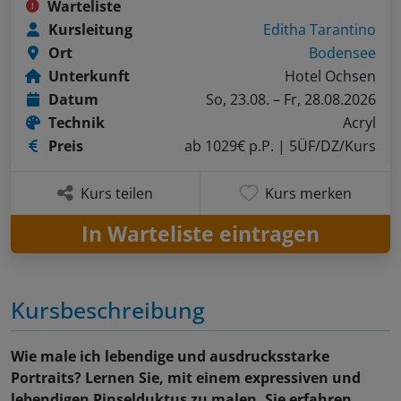
Warteliste
Kursleitung
Editha Tarantino
Ort
Bodensee
Unterkunft
Hotel Ochsen
Datum
So, 23.08. – Fr, 28.08.2026
Technik
Acryl
Preis
ab 1029€ p.P.
| 5ÜF/DZ/Kurs
Kurs teilen
Kurs merken
In Warteliste eintragen
Kursbeschreibung
Wie male ich lebendige und ausdrucksstarke
Portraits? Lernen Sie, mit einem expressiven und
lebendigen Pinselduktus zu malen. Sie erfahren