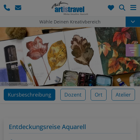
Such
Wähle Deinen Kreativbereich
Thomas Haubold
Kursbeschreibung
Dozent
Ort
Atelier
Entdeckungsreise Aquarell