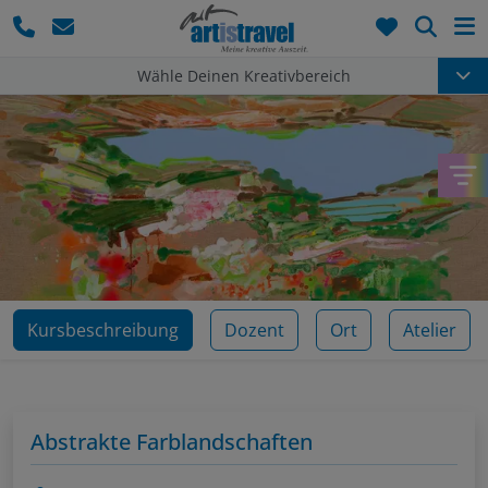
Such
Wähle Deinen Kreativbereich
Kursbeschreibung
Dozent
Ort
Atelier
Abstrakte Farblandschaften