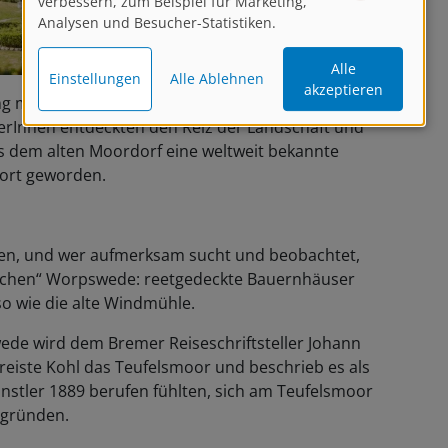
verbessern, zum Beispiel für Marketing,
Analysen und Besucher-Statistiken.
Alle
Einstellungen
Alle Ablehnen
akzeptieren
g miteinander verbunden. Seit mehr als einem
lerInnen entdeckten den Reiz der Landschaft und
 dem alten Moordorf eine weltweit bekannte
sort geworden.
ben, und wer aufmerksam sucht und beobachtet,
ischen“ Worpswede: reetgedeckte Bauernhäuser
o wie die alte Windmühle.
ede wird dem Bremer Reiseschriftsteller Johann
reiste Kohl das Teufelsmoor und beschrieb es als
Künstler 1889 berufen fühlten, sich am Teufelsmoor
 gründen.