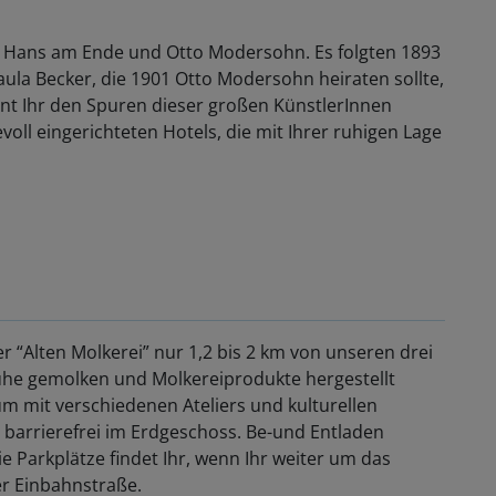
, Hans am Ende und Otto Modersohn. Es folgten 1893
aula Becker, die 1901 Otto Modersohn heiraten sollte,
t Ihr den Spuren dieser großen KünstlerInnen
evoll eingerichteten Hotels, die mit Ihrer ruhigen Lage
er “Alten Molkerei” nur 1,2 bis 2 km von unseren drei
ühe gemolken und Molkereiprodukte hergestellt
m mit verschiedenen Ateliers und kulturellen
h barrierefrei im Erdgeschoss. Be-und Entladen
ie Parkplätze findet Ihr, wenn Ihr weiter um das
er Einbahnstraße.