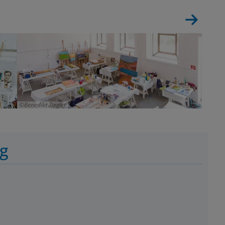
Benedikt Ziegler
ng