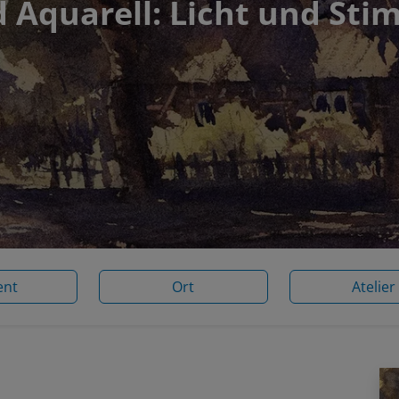
 Aquarell: Licht und St
ent
Ort
Atelier