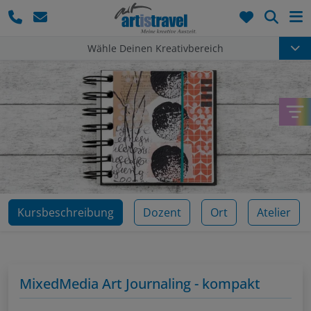
Such
Wähle Deinen Kreativbereich
Kursbeschreibung
Dozent
Ort
Atelier
MixedMedia Art Journaling - kompakt