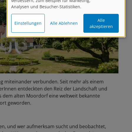
verbessern, zum Beispiel für Marketing,
Analysen und Besucher-Statistiken.
Alle
Einstellungen
Alle Ablehnen
akzeptieren
g miteinander verbunden. Seit mehr als einem
lerInnen entdeckten den Reiz der Landschaft und
 dem alten Moordorf eine weltweit bekannte
sort geworden.
ben, und wer aufmerksam sucht und beobachtet,