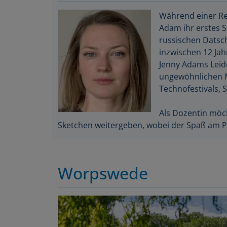
Während einer Rei
Adam ihr erstes 
russischen Datsch
inzwischen 12 Jah
Jenny Adams Leide
ungewöhnlichen M
Technofestivals,
Als Dozentin möc
Sketchen weitergeben, wobei der Spaß am Proz
Worpswede