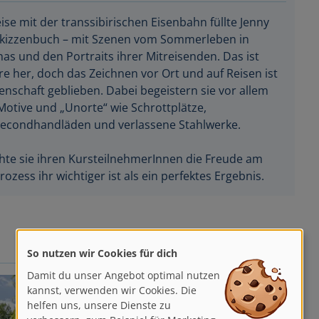
se mit der transsibirischen Eisenbahn füllte Jenny
Skizzenbuch – mit Szenen vom Sommerleben in
as und den Portraits ihrer Mitreisenden. Das ist
re her, doch das Zeichnen vor Ort und auf Reisen ist
nschaft geblieben. Dabei begeistern sie vor allem
otive und „Unorte“ wie Schrottplätze,
 Secondhandläden und verlassene Stahlwerke.
hte sie ihren KursteilnehmerInnen die Freude am
ess ihr wichtiger ist als ein perfektes Ergebnis.
So nutzen wir Cookies für dich
Damit du unser Angebot optimal nutzen
kannst, verwenden wir Cookies. Die
helfen uns, unsere Dienste zu