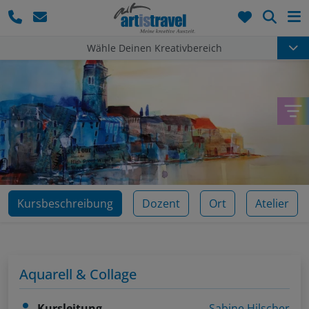
Such
Wähle Deinen Kreativbereich
Kursbeschreibung
Dozent
Ort
Atelier
Aquarell & Collage
Kursleitung
Sabine Hilscher