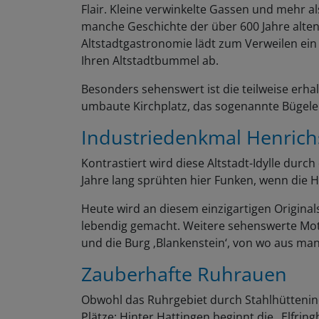
Flair. Kleine verwinkelte Gassen und mehr a
manche Geschichte der über 600 Jahre alten
Altstadtgastronomie lädt zum Verweilen ein 
Ihren Altstadtbummel ab.
Besonders sehenswert ist die teilweise erha
umbaute Kirchplatz, das sogenannte Bügelei
Industriedenkmal Henrich
Kontrastiert wird diese Altstadt-Idylle durc
Jahre lang sprühten hier Funken, wenn die H
Heute wird an diesem einzigartigen Original
lebendig gemacht. Weitere sehenswerte Mot
und die Burg ‚Blankenstein‘, von wo aus man
Zauberhafte Ruhrauen
Obwohl das Ruhrgebiet durch Stahlhüttenind
Plätze: Hinter Hattingen beginnt die „Elfri