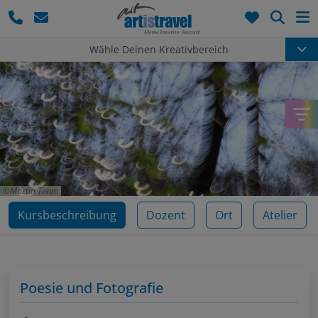
Such
Wähle Deinen Kreativbereich
Martin Timm
Kursbeschreibung
Dozent
Ort
Atelier
Poesie und Fotografie