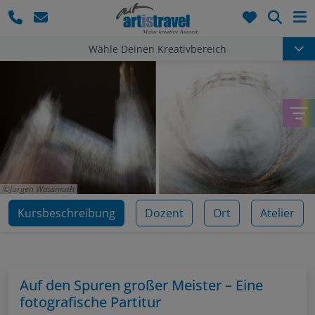
Such
Wähle Deinen Kreativbereich
Jürgen Wassmuth
Kursbeschreibung
Dozent
Ort
Atelier
Auf den Spuren großer Meister – Eine
fotografische Partitur