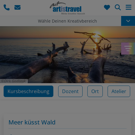
Such
Wähle Deinen Kreativbereich
Dirk Godlinski
Kursbeschreibung
Dozent
Ort
Atelier
Meer küsst Wald