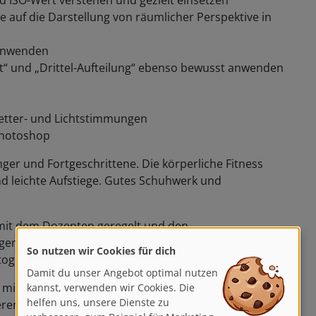
 ISO-Wert verstehen und gezielt einsetzen
 auf die Darstellung von räumlicher Perspektive in
 anwenden
t“ und „Drittel-Aufteilung“ ebenso bewusst anwenden
etter- und Lichtstimmungen
Photoshop
nger und Fortgeschrittene. Die körperliche Fitness
d leichte Aufstiege. Gutes Schuhwerk und
 mit dem Dozenten geregelt und den
n individuell angepasst. Sie werden teilweise
So nutzen wir Cookies für dich
tografieren.
Damit du unser Angebot optimal nutzen
se mit eigenem Auto erwünscht. Um zu den Fotospots
kannst, verwenden wir Cookies. Die
helfen uns, unsere Dienste zu
eren vor Ort Fahrgemeinschaften.