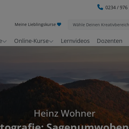
0234 / 976
Meine Lieblingskurse
Wähle Deinen Kreativbereic
e
Online-Kurse
Lernvideos
Dozenten
Heinz Wohner
tografie: Sagenumwobene