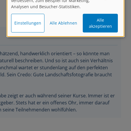
verbessern, zum Beispiel für Marketing,
Analysen und Besucher-Statistiken.
Alle
Einstellungen
Alle Ablehnen
akzeptieren
hätzend, handwerklich orientiert – so könnte man
urell beschreiben. Und so ist auch sein Verhältnis
anchmal wartet er stundenlang auf den perfekten
ld. Sein Credo: Gute Landschaftsfotografie braucht
e zeigt er auch während seiner Kurse. Immer ist er
eber. Stets hat er ein offenes Ohr, immer darauf
ch seine Teilnehmenden wohlfühlen.