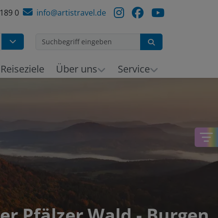
 189 0
info@artistravel.de
Suchen
h
Reiseziele
Über uns
Service
r Pfälzer Wald - Burgen,