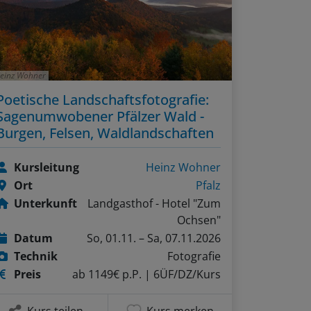
einz Wohner
Poetische Landschaftsfotografie:
Sagenumwobener Pfälzer Wald -
Burgen, Felsen, Waldlandschaften
Kursleitung
Heinz Wohner
Ort
Pfalz
Unterkunft
Landgasthof - Hotel "Zum
Ochsen"
Datum
So, 01.11. – Sa, 07.11.2026
Technik
Fotografie
Preis
ab 1149€ p.P.
| 6ÜF/DZ/Kurs
Kurs teilen
Kurs merken