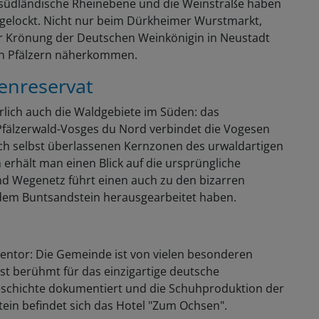
st südländische Rheinebene und die Weinstraße haben
ngelockt. Nicht nur beim Dürkheimer Wurstmarkt,
er Krönung der Deutschen Weinkönigin in Neustadt
n Pfälzern näherkommen.
enreservat
ürlich auch die Waldgebiete im Süden: das
fälzerwald-Vosges du Nord verbindet die Vogesen
ich selbst überlassenen Kernzonen des urwaldartigen
erhält man einen Blick auf die ursprüngliche
nd Wegenetz führt einen auch zu den bizarren
dem Buntsandstein herausgearbeitet haben.
sentor: Die Gemeinde ist von vielen besonderen
t berühmt für das einzigartige deutsche
schichte dokumentiert und die Schuhproduktion der
stein befindet sich das Hotel "Zum Ochsen".