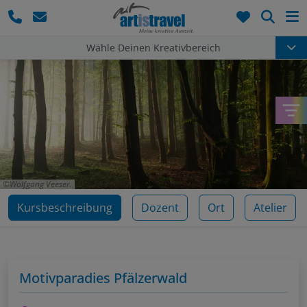
Such
Wähle Deinen Kreativbereich
Wolfgang Veeser.
Kursbeschreibung
Dozent
Ort
Atelier
Motivparadies Pfälzerwald