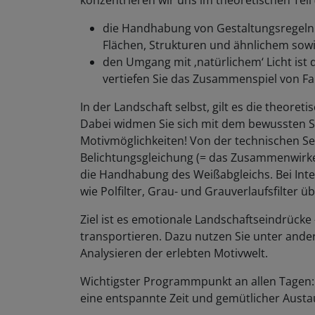
konzentrieren wir uns im theoretischen Teil (
die Handhabung von Gestaltungsregeln:
Flächen, Strukturen und ähnlichem sowi
den Umgang mit ‚natürlichem‘ Licht ist d
vertiefen Sie das Zusammenspiel von Fa
In der Landschaft selbst, gilt es die theoret
Dabei widmen Sie sich mit dem bewussten
Motivmöglichkeiten! Von der technischen Se
Belichtungsgleichung (= das Zusammenwirken
die Handhabung des Weißabgleichs. Bei Inter
wie Polfilter, Grau- und Grauverlaufsfilter ü
Ziel ist es emotionale Landschaftseindrücke
transportieren. Dazu nutzen Sie unter and
Analysieren der erlebten Motivwelt.
Wichtigster Programmpunkt an allen Tagen: 
eine entspannte Zeit und gemütlicher Austa