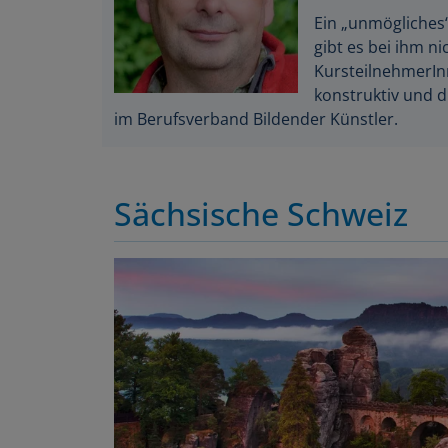
Ein „unmögliches“
gibt es bei ihm ni
KursteilnehmerIn
konstruktiv und di
im Berufsverband Bildender Künstler.
Sächsische Schweiz