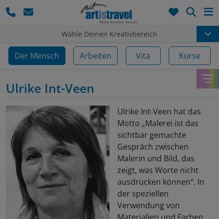
Such
Wähle Deinen Kreativbereich
Der Mensch
Arbeiten
Vita
Kurse
Ulrike Int-Veen
Ulrike Int-Veen hat das
Motto „Malerei ist das
sichtbar gemachte
Gespräch zwischen
Malerin und Bild, das
zeigt, was Worte nicht
ausdrücken können“. In
der speziellen
Verwendung von
Materialien und Farben