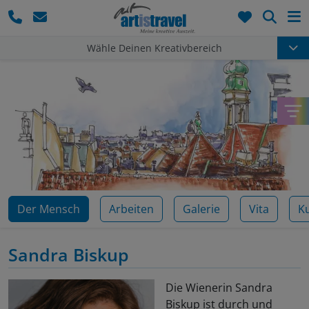
Such
Wähle Deinen Kreativbereich
Der Mensch
Arbeiten
Galerie
Vita
K
Sandra Biskup
Die Wienerin Sandra
Biskup ist durch und