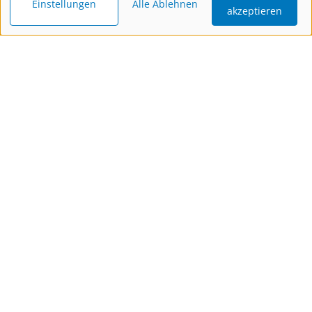
Einstellungen
Alle Ablehnen
akzeptieren
Katalog
Newsletter
Gutschein
bestellen
bestellen
schenken
Kontakt
Wir sind gerne für Dich da!