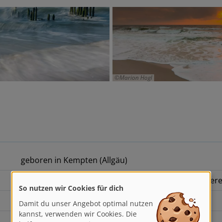
Marion Hogl
geboren in Kempten (Allgäu)
nationale und internationale Auszeichnungen im Berei
So nutzen wir Cookies für dich
Damit du unser Angebot optimal nutzen
freie Fotografin
kannst, verwenden wir Cookies. Die
helfen uns, unsere Dienste zu
Fototrainerin