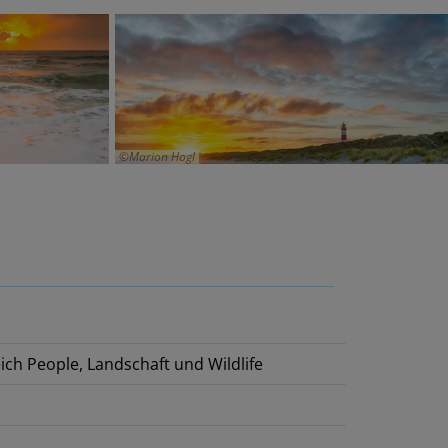
Marion Hogl
ch People, Landschaft und Wildlife