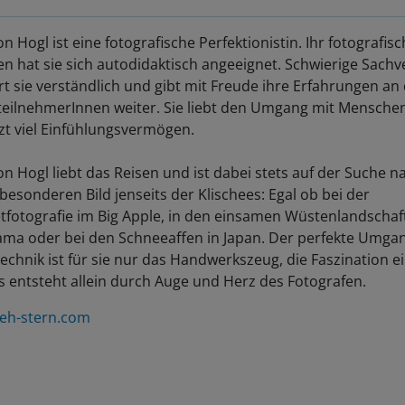
n Hogl ist eine fotografische Perfektionistin. Ihr fotografis
n hat sie sich autodidaktisch angeeignet. Schwierige Sachv
rt sie verständlich und gibt mit Freude ihre Erfahrungen an 
teilnehmerInnen weiter. Sie liebt den Umgang mit Mensche
zt viel Einfühlungsvermögen.
n Hogl liebt das Reisen und ist dabei stets auf der Suche n
esonderen Bild jenseits der Klischees: Egal ob bei der
etfotografie im Big Apple, in den einsamen Wüstenlandschaf
ama oder bei den Schneeaffen in Japan. Der perfekte Umga
echnik ist für sie nur das Handwerkszeug, die Faszination e
s entsteht allein durch Auge und Herz des Fotografen.
eh-stern.com