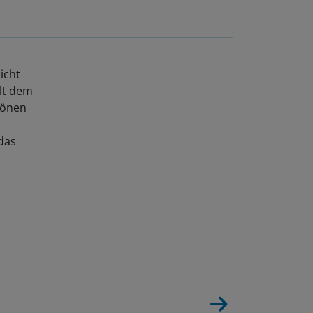
icht
ilt dem
 Tönen
das