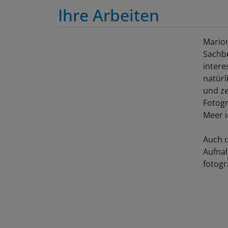
Ihre Arbeiten
Marion
Sachbu
intere
natürl
und ze
Fotog
Meer i
Auch d
Aufnah
fotogr