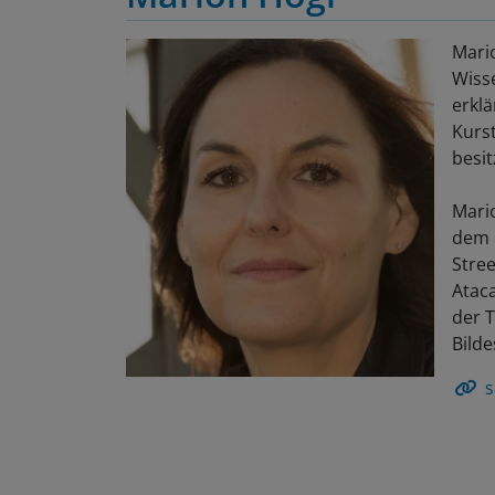
Mario
Wisse
erklä
Kurs
besit
Mario
dem b
Stre
Atac
der T
Bilde
s