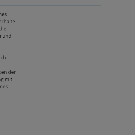
ches
erhalte
die
n und
ach
ten der
ng mit
ines