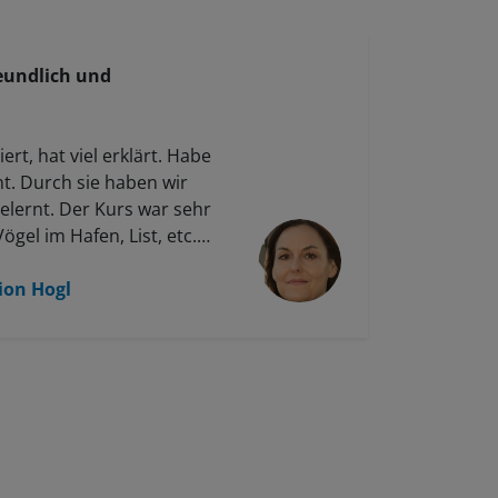
freundlich und
"Alle 
Sie gib
ert, hat viel erklärt. Habe
offen.
nt. Durch sie haben wir
zufrie
elernt. Der Kurs war sehr
Anfäng
gel im Hafen, List, etc.).
cht. Ihre Art zu erklären
h, sowohl in ihrem Buch
ion Hogl
Adelhe
 Sie ist sehr nett,
sternd.