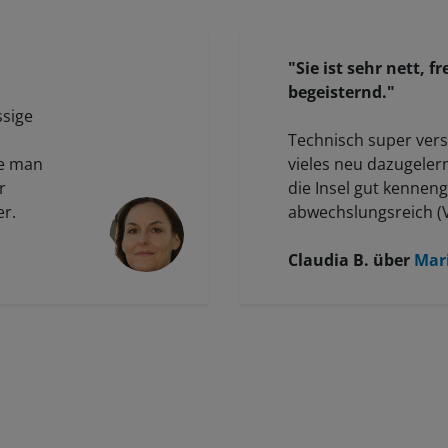
"Sie ist sehr nett, 
begeisternd."
ssige
Technisch super versi
ie man
vieles neu dazugeler
r
die Insel gut kenneng
er.
abwechslungsreich (Vö
Es hat viel Spaß gema
ist super anschaulic
Claudia B.
über
Mar
als auch in der Praxis.
freundlich und begei