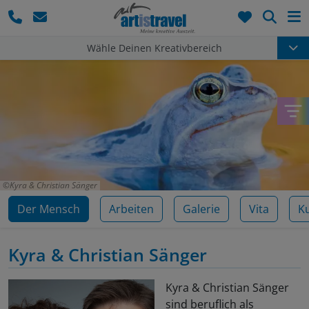
Such
Wähle Deinen Kreativbereich
Kyra & Christian Sänger
Der Mensch
Arbeiten
Galerie
Vita
K
Kyra & Christian Sänger
Kyra & Christian Sänger
sind beruflich als