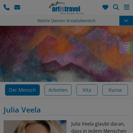
Such
Wähle Deinen Kreativbereich
Der Mensch
Arbeiten
Vita
Kurse
Julia Veela
Julia Veela glaubt daran,
dass in jedem Menschen