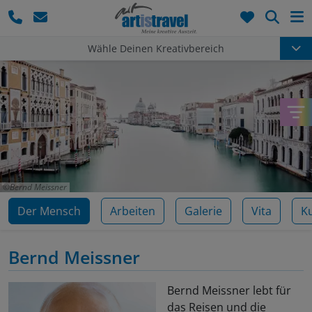
Such
Wähle Deinen Kreativbereich
Bernd Meissner
Der Mensch
Arbeiten
Galerie
Vita
K
Bernd Meissner
Bernd Meissner lebt für
das Reisen und die