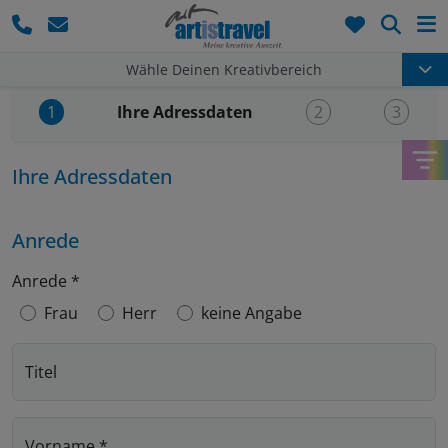
Such
Wähle Deinen Kreativbereich
Aktueller Schritt:
Ihre Adressdaten
1
2
3
Ihre Adressdaten
Anrede
Anrede
*
Frau
Herr
keine Angabe
Titel
Vorname
*