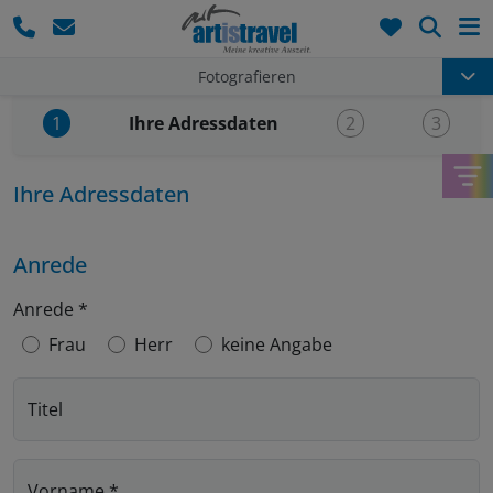
Such
Fotografieren
Aktueller Schritt:
Ihre Adressdaten
1
2
3
Ihre Adressdaten
Anrede
Anrede
*
Frau
Herr
keine Angabe
Titel
Vorname
*