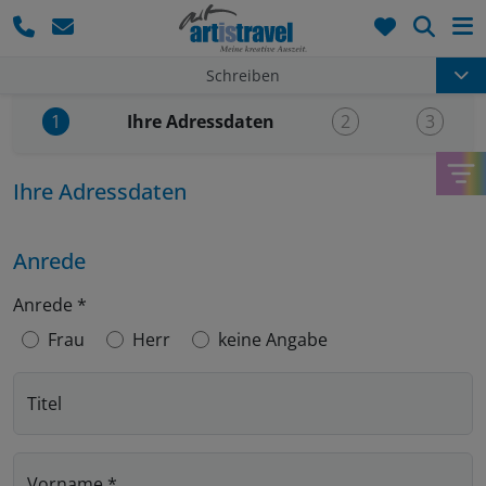
Such
Schreiben
Aktueller Schritt:
Ihre Adressdaten
1
2
3
Ihre Adressdaten
Anrede
Anrede
*
Frau
Herr
keine Angabe
Titel
Vorname
*