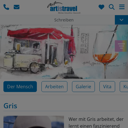
Such
Schreiben
Der Mensch
Arbeiten
Galerie
Vita
K
Gris
Wer mit Gris arbeitet, der
lernt einen faszinierend