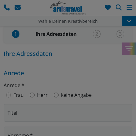
Such
Wähle Deinen Kreativbereich
Aktueller Schritt:
Ihre Adressdaten
1
2
3
Ihre Adressdaten
Anrede
Anrede
*
Frau
Herr
keine Angabe
Titel
Vorname
*