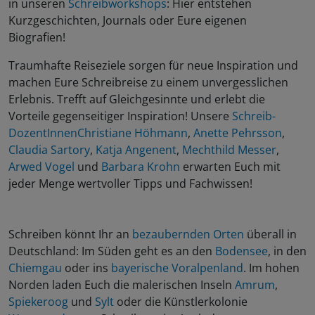
in unseren
Schreibworkshops
: Hier entstehen
Kurzgeschichten, Journals oder Eure eigenen
Biografien!
Traumhafte Reiseziele sorgen für neue Inspiration und
machen Eure Schreibreise zu einem unvergesslichen
Erlebnis. Trefft auf Gleichgesinnte und erlebt die
Vorteile gegenseitiger Inspiration! Unsere
Schreib-
DozentInnen
Christiane Höhmann
,
Anette Pehrsson
,
Claudia Sartory
,
Katja Angenent
,
Mechthild Messer
,
Arwed Vogel
und
Barbara Krohn
erwarten Euch mit
jeder Menge wertvoller Tipps und Fachwissen!
Schreiben könnt Ihr an
bezaubernden Orten
überall in
Deutschland: Im Süden geht es an den
Bodensee
, in den
Chiemgau
oder ins
bayerische Voralpenland
. Im hohen
Norden laden Euch die malerischen Inseln
Amrum
,
Spiekeroog
und
Sylt
oder die Künstlerkolonie