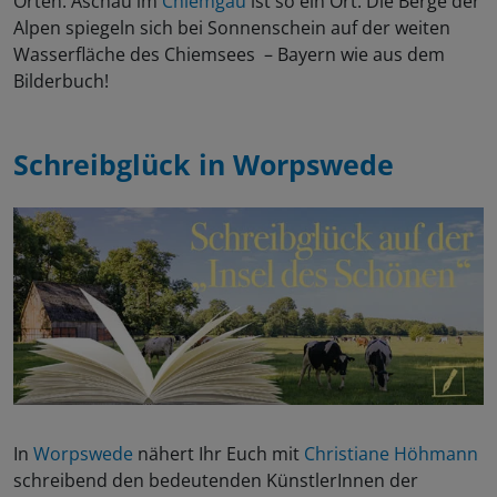
Orten. Aschau im
Chiemgau
ist so ein Ort: Die Berge der
Alpen spiegeln sich bei Sonnenschein auf der weiten
Wasserfläche des Chiemsees – Bayern wie aus dem
Bilderbuch!
Schreibglück in
Worpswede
In
Worpswede
nähert Ihr Euch mit
Christiane Höhmann
schreibend den bedeutenden KünstlerInnen der