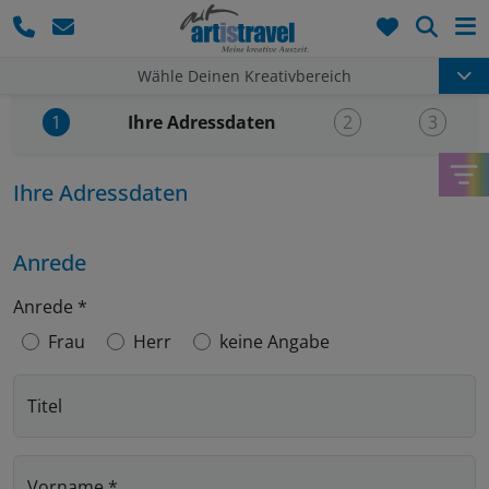
Such
Wähle Deinen Kreativbereich
Aktueller Schritt:
Ihre Adressdaten
1
2
3
Ihre Adressdaten
Anrede
Anrede
*
Frau
Herr
keine Angabe
Titel
Vorname
*