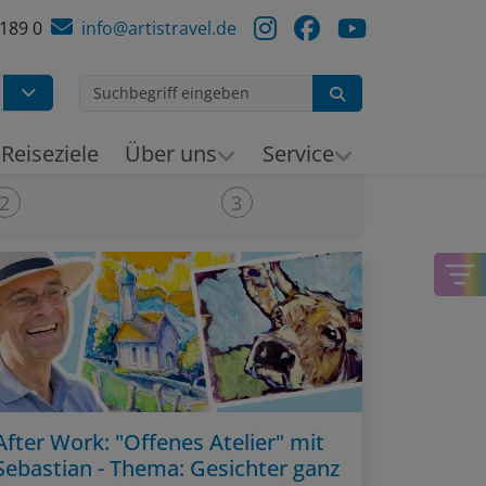
 189 0
info@artistravel.de
Suchen
h
Reiseziele
Über uns
Service
2
3
After Work: "Offenes Atelier" mit
Sebastian - Thema: Gesichter ganz