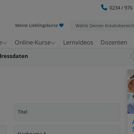
0234 / 976
Meine Lieblingskurse
Wähle Deinen Kreativbereic
e
Online-Kurse
Lernvideos
Dozenten
er Schritt:
dressdaten
Titel
Nachname
*