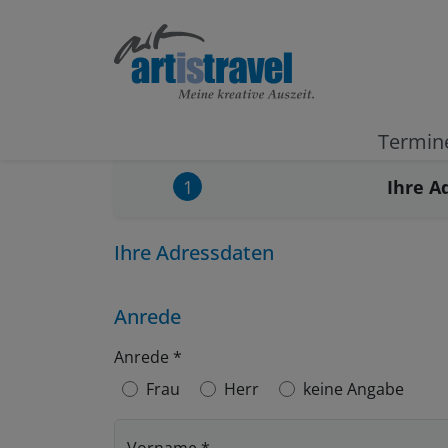
Termin
Aktuell
Ihre A
1
Ihre Adressdaten
Anrede
Anrede
*
Frau
Herr
keine Angabe
Vorname
*