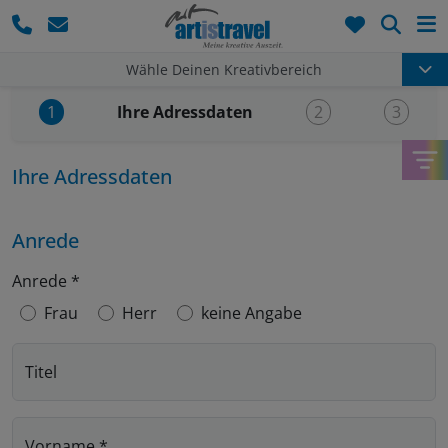
Such
Wähle Deinen Kreativbereich
Aktueller Schritt:
Ihre Adressdaten
1
2
3
Ihre Adressdaten
Anrede
Anrede
*
Frau
Herr
keine Angabe
Titel
Vorname
*