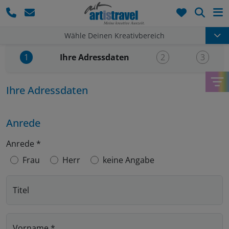
Such
Wähle Deinen Kreativbereich
Aktueller Schritt:
Ihre Adressdaten
1
2
3
Ihre Adressdaten
Anrede
Anrede
*
Frau
Herr
keine Angabe
Titel
Vorname
*