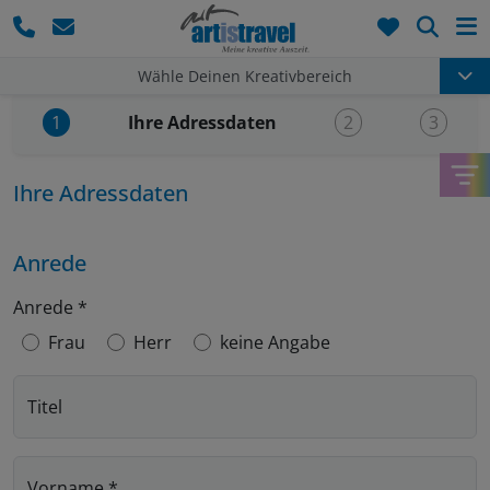
Such
Wähle Deinen Kreativbereich
Aktueller Schritt:
Ihre Adressdaten
1
2
3
Ihre Adressdaten
Anrede
Anrede
*
Frau
Herr
keine Angabe
Titel
Vorname
*