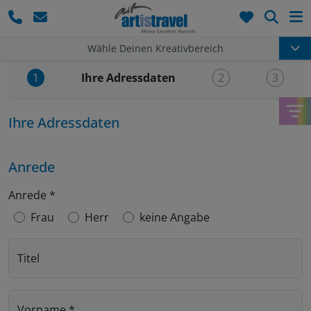
Such
Wähle Deinen Kreativbereich
Aktueller Schritt:
Ihre Adressdaten
1
2
3
Ihre Adressdaten
Anrede
Anrede
*
Frau
Herr
keine Angabe
Titel
Vorname
*