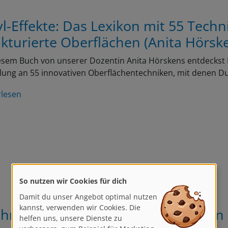
yl-Effekte: Das Lexikon mit 55 Techn
ukturierte Oberflächen (Anita Hörsk
esem Buch von unserer Dozentin Anita Hörskens entdeckst Du
ung an 55 innovativen Oberflächentechniken, mit denen D
rlesen
So nutzen wir Cookies für dich
Damit du unser Angebot optimal nutzen
kannst, verwenden wir Cookies. Die
chnen ist Freiheit – Entscheidungen
helfen uns, unsere Dienste zu