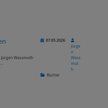
en
07.05.2026
Jürge
n
on Jürgen Wassmuth
Wass
n…
mut
h
Bücher