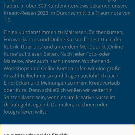
haben. In über 300 Kundeninterviews bekamen unsere
Kreativ-Reisen 2023 im Durchschnitt die Traumnote von
1,2.
Einige Kundenstimmen zu Malreisen, Zeichenkursen,
Fotoworkshops und Online Kursen findest Du in der
Rubrik ‚Über uns’ und unter dem Menüpunkt ‚Online-
Kurse’ auf diesen Seiten. Nach jeder Foto- oder
Malreise, aber auch nach unseren Wochenend-
Workshops und Online Kursen rufen wir eine große
Anzahl Teilnehmer an und fragen ausführlich nach
Eindrücken und Meinungen zu ihrem Kreativurlaub
oder Kurs. Denn schließlich wollen wir weiterhin
Spitzenklasse sein, wenn es um kreative Kurse im
Urlaub geht, egal ob Du malen, zeichnen oder
fotografieren willst!