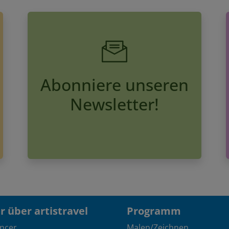
Abonniere unseren
Newsletter!
 über artistravel
Programm
encer
Malen/Zeichnen