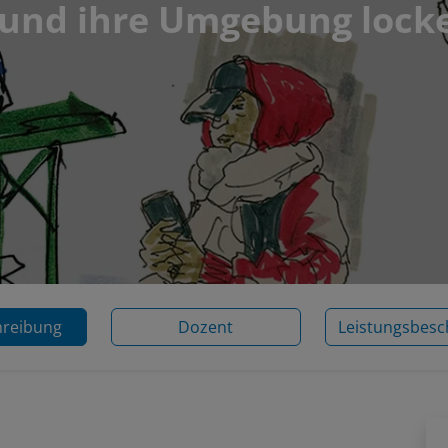
und ihre Umgebung locke
hreibung
Dozent
Leistungsbesc