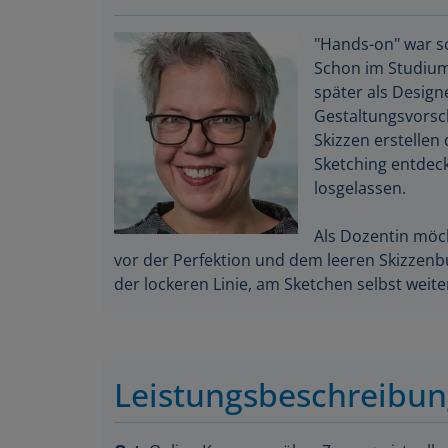
"Hands-on" war s
Schon im Studium 
später als Designe
Gestaltungsvorsc
Skizzen erstellen 
Sketching entdeck
losgelassen.
Als Dozentin möch
vor der Perfektion und dem leeren Skizzen
der lockeren Linie, am Sketchen selbst weit
Leistungsbeschreibu
Ort
: Online Kursraum über Zoom + virtuelle