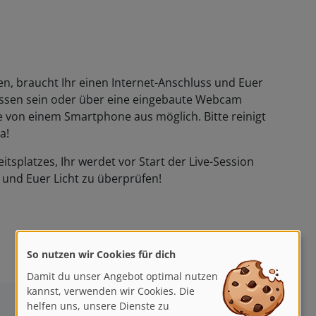
, braucht Ihr einen Internet-Anschluss und Euer
sen sein oder über eine eingebaute Webcam
e von einem Smartphone aus möglich. Bitte reinigt
a!
itsplatzes, Ihr werdet vor Start der Live-Session
und Euer Licht zu überprüfen!
So nutzen wir Cookies für dich
Damit du unser Angebot optimal nutzen
kannst, verwenden wir Cookies. Die
helfen uns, unsere Dienste zu