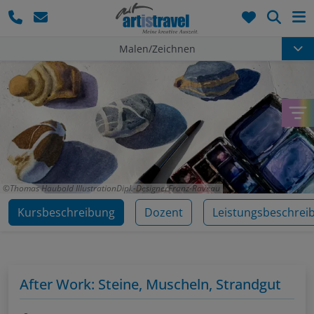
Such
Malen/Zeichnen
Thomas Haubold IllustrationDipl.-DesignerFranz-Raveau
Kursbeschreibung
Dozent
Leistungsbeschrei
After Work: Steine, Muscheln, Strandgut