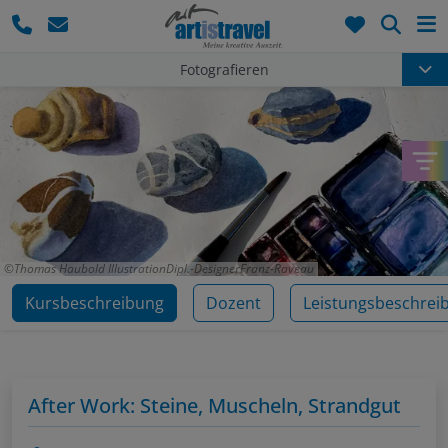
Such
Fotografieren
Thomas Haubold IllustrationDipl.-DesignerFranz-Raveau
Kursbeschreibung
Dozent
Leistungsbeschrei
After Work: Steine, Muscheln, Strandgut