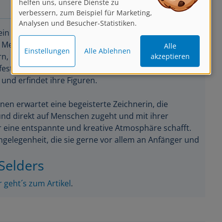
verbessern, zum Beispiel für Marketing,
Analysen und Besucher-Statistiken.
 ein fröhlicher, offener Mensch. Sie liebt die
Alle
Menschen, Tieren und Situationen und reagiert
Einstellungen
Alle Ablehnen
akzeptieren
rn, mal liebevoll. Und entweder packt sie sofort den
fest, was es zu sehen gibt, oder sie lässt die
 und erfindet ihre Figuren.
nen erwartet eine begeisterte Zeichnerin, die
und direkt auf Menschen zugeht und mit ihrer
 eine entspannte und kreative Atmosphäre schafft.
gelegenheit, die sie gerne vor allem an Anfänger und
Selders
r geht´s zum Artikel
.