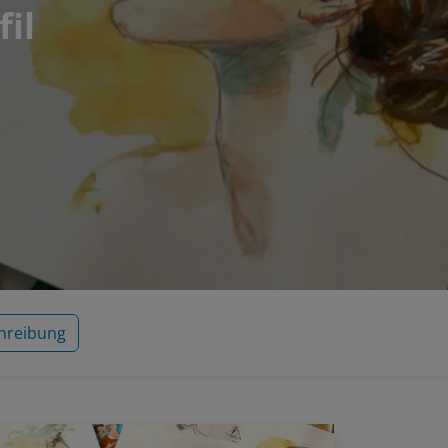
fil
hreibung