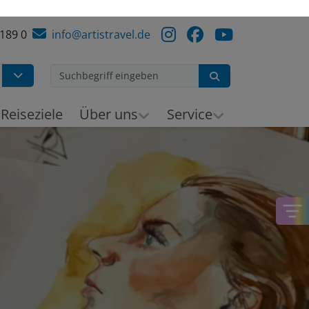
 189 0
info@artistravel.de
Suchen
Reiseziele
Über uns
Service