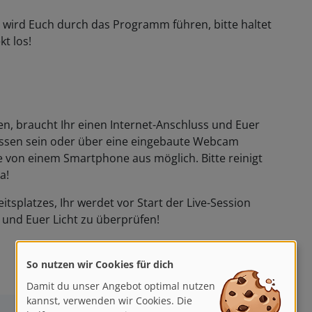
in wird Euch durch das Programm führen, bitte haltet
kt los!
, braucht Ihr einen Internet-Anschluss und Euer
sen sein oder über eine eingebaute Webcam
e von einem Smartphone aus möglich. Bitte reinigt
a!
itsplatzes, Ihr werdet vor Start der Live-Session
und Euer Licht zu überprüfen!
So nutzen wir Cookies für dich
Damit du unser Angebot optimal nutzen
kannst, verwenden wir Cookies. Die
helfen uns, unsere Dienste zu