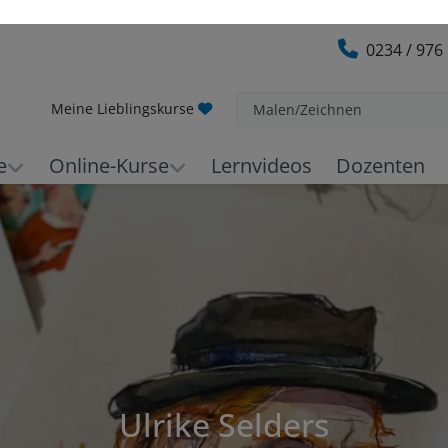
0234 / 976
Meine Lieblingskurse
Malen/Zeichnen
e
Online-Kurse
Lernvideos
Dozenten
Ulrike Selders