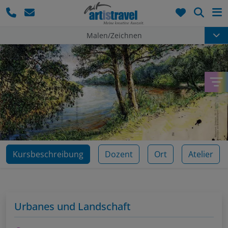
Such
Malen/Zeichnen
Kursbeschreibung
Dozent
Ort
Atelier
Urbanes und Landschaft